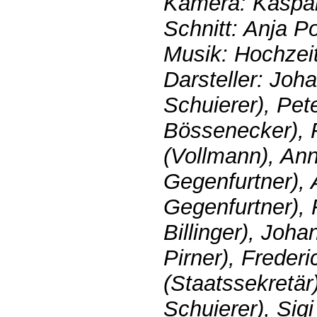
Kamera: Kaspa
Schnitt: Anja P
Musik: Hochzei
Darsteller: Joh
Schuierer), Pet
Bössenecker), 
(Vollmann), An
Gegenfurtner), A
Gegenfurtner), 
Billinger), Joh
Pirner), Freder
(Staatssekretär)
Schuierer), Sig