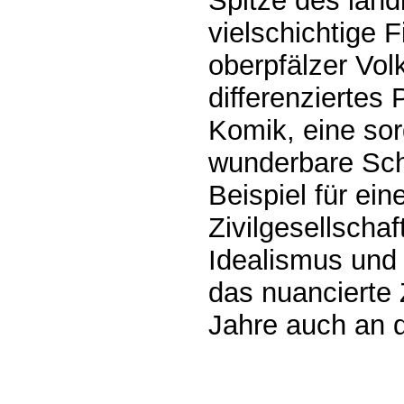
Spitze des länd
vielschichtige 
oberpfälzer Vol
differenziertes 
Komik, eine so
wunderbare Scha
Beispiel für ein
Zivilgesellscha
Idealismus und 
das nuancierte 
Jahre auch an d