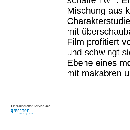
schaffen will. Ei
Mischung aus k
Charakterstudie
mit überschauba
Film profitiert
und schwingt si
Ebene eines m
mit makabren un
0.00224s
Ein freundlicher Service der