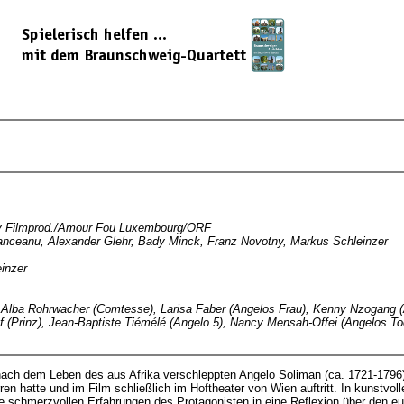
ny Filmprod./Amour Fou Luxembourg/ORF
anceanu, Alexander Glehr, Bady Minck, Franz Novotny, Markus Schleinzer
inzer
 Alba Rohrwacher (Comtesse), Larisa Faber (Angelos Frau), Kenny Nzogang (A
pf (Prinz), Jean-Baptiste Tiémélé (Angelo 5), Nancy Mensah-Offei (Angelos 
rei nach dem Leben des aus Afrika verschleppten Angelo Soliman (ca. 1721-17
ren hatte und im Film schließlich im Hoftheater von Wien auftritt. In kunstvo
ie schmerzvollen Erfahrungen des Protagonisten in eine Reflexion über den 