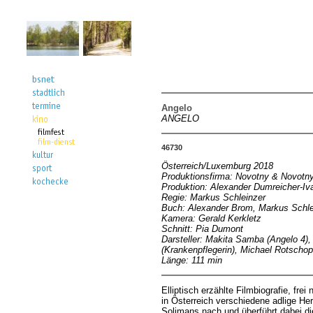
Angelo
ANGELO
46730
Österreich/Luxemburg 2018
Produktionsfirma: Novotny & Novot
Produktion: Alexander Dumreicher-Iv
Regie: Markus Schleinzer
Buch: Alexander Brom, Markus Schle
Kamera: Gerald Kerkletz
Schnitt: Pia Dumont
Darsteller: Makita Samba (Angelo 4),
(Krankenpflegerin), Michael Rotscho
Länge: 111 min
Elliptisch erzählte Filmbiografie, f
in Österreich verschiedene adlige Her
Solimans nach und überführt dabei d