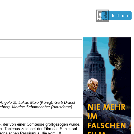
ngelo 2), Lukas Miko (König), Gerti Drassl
Tochter), Martine Schambacher (Hausdame)
96), der von einer Comtesse großgezogen wurde,
llen Tableaus zeichnet der Film das Schicksal
europäischen Rassismus, die vom 18.