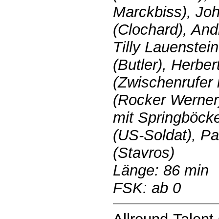
Marckbiss), Jo
(Clochard), And
Tilly Lauenstei
(Butler), Herbe
(Zwischenrufer 
(Rocker Werner
mit Springböck
(US-Soldat), P
(Stavros)
Länge: 86 min
FSK: ab 0