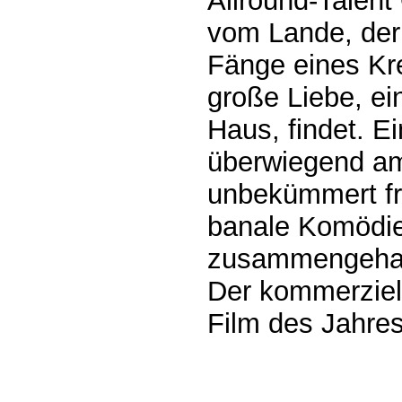
Allround-Talent
vom Lande, der 
Fänge eines Kre
große Liebe, ei
Haus, findet. E
überwiegend a
unbekümmert fr
banale Komödi
zusammengehalt
Der kommerziell
Film des Jahre