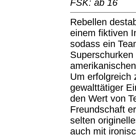
FSK: ab 16
Rebellen destabi
einem fiktiven 
sodass ein Team
Superschurken 
amerikanischen 
Um erfolgreich 
gewalttätiger E
den Wert von 
Freundschaft er
selten originel
auch mit ironi