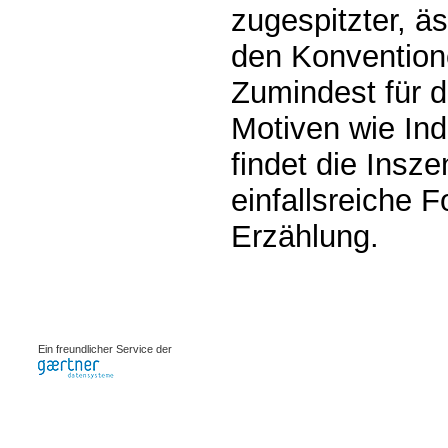
zugespitzter, äs
den Konvention
Zumindest für d
Motiven wie Ind
findet die Insz
einfallsreiche F
Erzählung.
0.00193s
Ein freundlicher Service der