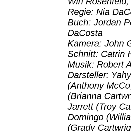
Win Rosenfeld, 
Regie: Nia DaC
Buch: Jordan P
DaCosta
Kamera: John G
Schnitt: Catrin
Musik: Robert 
Darsteller: Yah
(Anthony McCoy
(Brianna Cartwr
Jarrett (Troy C
Domingo (Willi
(Grady Cartwrig