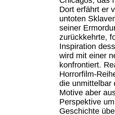
Chicagos, das mi
Dort erfährt er
untoten Sklave
seiner Ermordu
zurückkehrte, f
Inspiration des
wird mit einer 
konfrontiert. Re
Horrorfilm-Reih
die unmittelbar 
Motive aber au
Perspektive umi
Geschichte über