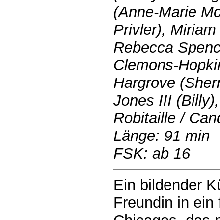
(Anne-Marie McC
Privler), Miria
Rebecca Spence
Clemons-Hopkin
Hargrove (Sher
Jones III (Billy
Robitaille / Ca
Länge: 91 min
FSK: ab 16
Ein bildender Kü
Freundin in ein 