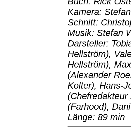
Buch: Rick Ost
Kamera: Stefan 
Schnitt: Chris
Musik: Stefan W
Darsteller: Tob
Hellström), Val
Hellström), Ma
(Alexander Roes
Kolter), Hans-
(Chefredakteur
(Farhood), Dani
Länge: 89 min