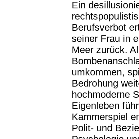
Ein desillusioni
rechtspopulisti
Berufsverbot ert
seiner Frau in
Meer zurück. Al
Bombenanschla
umkommen, spitz
Bedrohung weit
hochmoderne S
Eigenleben führ
Kammerspiel ent
Polit- und Bezi