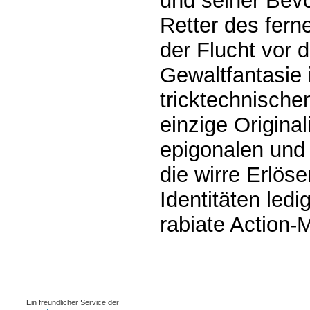
und seiner Bev
Retter des fern
der Flucht vor 
Gewaltfantasie 
tricktechnische
einzige Originali
epigonalen und 
die wirre Erlös
Identitäten ledi
rabiate Action-
0.00069s
Ein freundlicher Service der