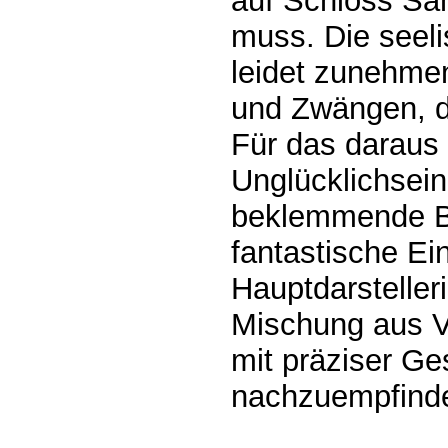
auf Schloss Sa
muss. Die seel
leidet zunehme
und Zwängen, de
Für das daraus 
Unglücklichsein
beklemmende Bi
fantastische Ei
Hauptdarstelleri
Mischung aus V
mit präziser Ge
nachzuempfind