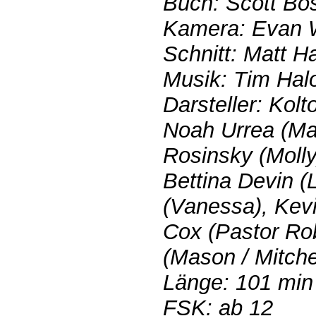
Buch: Scott Bo
Kamera: Evan W
Schnitt: Matt H
Musik: Tim Hal
Darsteller: Kol
Noah Urrea (Mas
Rosinsky (Moll
Bettina Devin (L
(Vanessa), Kevi
Cox (Pastor Ro
(Mason / Mitche
Länge: 101 min
FSK: ab 12