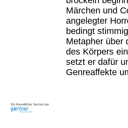
bröckeln beginn
Märchen und C
angelegter Horro
bedingt stimmig 
Metapher über 
des Körpers ei
setzt er dafür 
Genreaffekte u
0.00089s
Ein freundlicher Service der