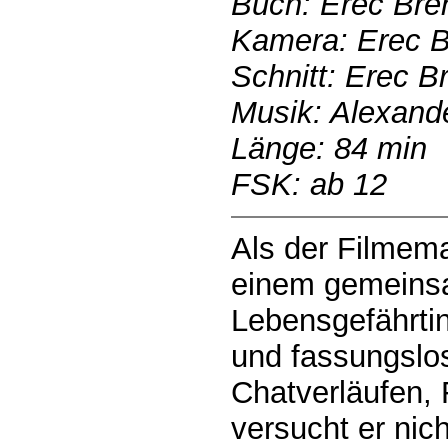
Buch: Erec Breh
Kamera: Erec B
Schnitt: Erec 
Musik: Alexand
Länge: 84 min
FSK: ab 12
Als der Filmem
einem gemeinsa
Lebensgefährtin v
und fassungslo
Chatverläufen,
versucht er nic