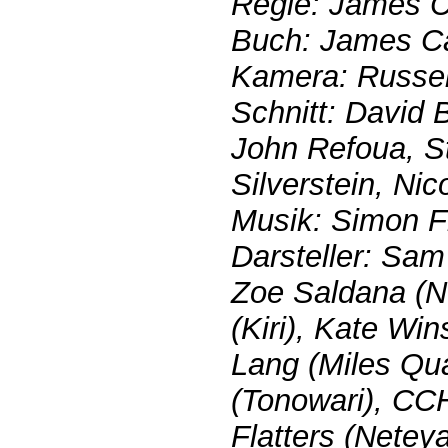
Regie: James 
Buch: James C
Kamera: Russel
Schnitt: David
John Refoua, St
Silverstein, Nic
Musik: Simon F
Darsteller: Sam
Zoe Saldana (Ne
(Kiri), Kate Win
Lang (Miles Quar
(Tonowari), CC
Flatters (Neteya