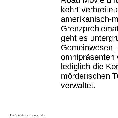
Road Movie und
kehrt verbreitet
amerikanisch-m
Grenzproblemat
geht es untergr
Gemeinwesen, d
omnipräsenten 
lediglich die 
mörderischen T
verwaltet.
0.00093s
Ein freundlicher Service der