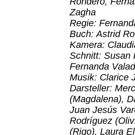
Rondero, Ferna
Zagha
Regie: Fernand
Buch: Astrid R
Kamera: Claudia
Schnitt: Susan 
Fernanda Vala
Musik: Clarice
Darsteller: Me
(Magdalena), Da
Juan Jesús Var
Rodríguez (Oli
(Rigo), Laura E