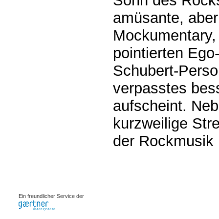
Sohn des Rocks
amüsante, aber
Mockumentary, 
pointierten Ego
Schubert-Perso
verpasstes bes
aufscheint. Neb
kurzweilige Stre
der Rockmusik 
0.0009s
Ein freundlicher Service der