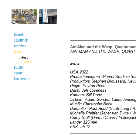
Ant-Man and the Wasp: Quantuman
ANT-MAN AND THE WASP: QUAN
49454
USA 2022
Produktionsfirma: Marvel Studios/Tru
Produktion: Stephen Broussard, Kevin
Regie: Peyton Reed
Buch: Jeff Loveness
Kamera: Bill Pope
Schnitt: Adam Gerstel, Laura Jennin
Musik: Christophe Beck
Darsteller: Paul Rudd (Scott Lang / 
Michelle Pfeiffer (Janet van Dyne / W
Corey Stoll (Darren Cross / Yellowja
Länge: 125 min
FSK: ab 12