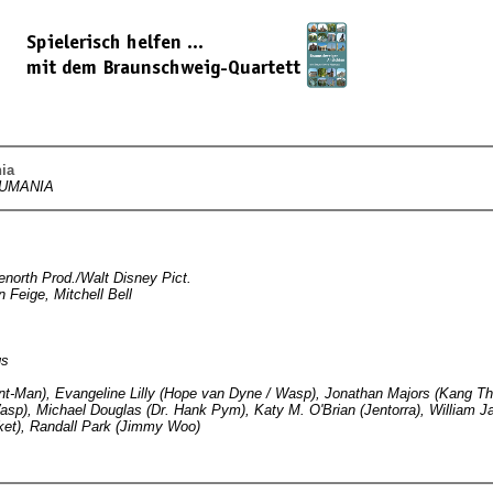
ia
TUMANIA
enorth Prod./Walt Disney Pict.
 Feige, Mitchell Bell
gs
Ant-Man), Evangeline Lilly (Hope van Dyne / Wasp), Jonathan Majors (Kang T
asp), Michael Douglas (Dr. Hank Pym), Katy M. O'Brian (Jentorra), William Ja
cket), Randall Park (Jimmy Woo)