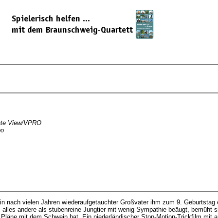
vate View/VPRO
po
ein nach vielen Jahren wiederaufgetauchter Großvater ihm zum 9. Geburtstag 
alles andere als stubenreine Jungtier mit wenig Sympathie beäugt, bemüht 
Pläne mit dem Schwein hat. Ein niederländischer Stop-Motion-Trickfilm mit au