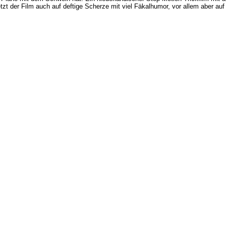
etzt der Film auch auf deftige Scherze mit viel Fäkalhumor, vor allem aber auf