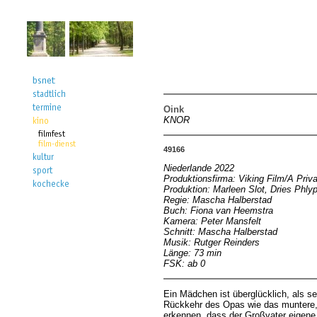
Oink
KNOR
49166
Niederlande 2022
Produktionsfirma: Viking Film/A Pri
Produktion: Marleen Slot, Dries Phly
Regie: Mascha Halberstad
Buch: Fiona van Heemstra
Kamera: Peter Mansfelt
Schnitt: Mascha Halberstad
Musik: Rutger Reinders
Länge: 73 min
FSK: ab 0
Ein Mädchen ist überglücklich, als s
Rückkehr des Opas wie das muntere, 
erkennen, dass der Großvater eigene 