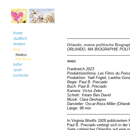
Orlando, meine politische Biograp
ORLANDO, MA BIOGRAPHIE POLI
49462
Frankreich 2023
Produktionsfirma: Les Films du Pois
Produktion: Yaël Fogiel, Laetitia Go
Regie: Paul B. Preciado
Buch: Paul B. Preciado
Kamera: Victor Zebo
Schnitt: Yotam Ben David
Musik: Clara Deshayes
Darsteller: Oscar-Roza Miller (Orland
Länge: 98 min
In Virginia Woolfs 1928 publiziertem
Paul B. Preciado verbirgt sich in der 
Seite zahlreicher Orlandos auf eine po