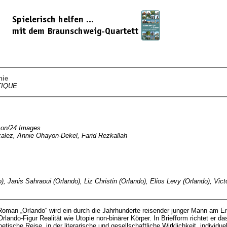
hie
TIQUE
son/24 Images
nzalez, Annie Ohayon-Dekel, Farid Rezkallah
o), Janis Sahraoui (Orlando), Liz Christin (Orlando), Elios Levy (Orlando), Vic
 Roman „Orlando“ wird ein durch die Jahrhunderte reisender junger Mann am E
Orlando-Figur Realität wie Utopie non-binärer Körper. In Briefform richtet er d
etische Reise, in der literarische und gesellschaftliche Wirklichkeit, individue