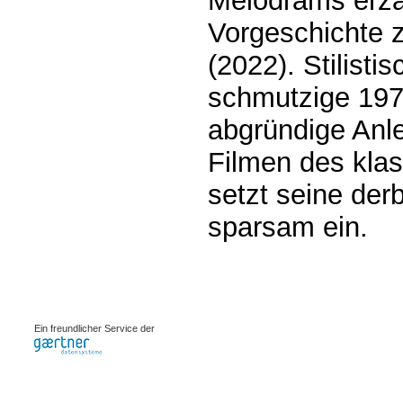
Melodrams erzäh
Vorgeschichte 
(2022). Stilisti
schmutzige 197
abgründige Anle
Filmen des kla
setzt seine der
sparsam ein.
0.00217s
Ein freundlicher Service der