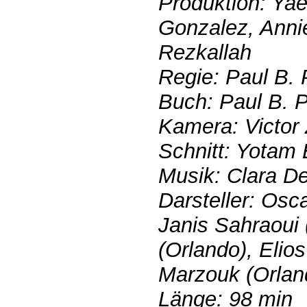
Produktion: Yaël
Gonzalez, Anni
Rezkallah
Regie: Paul B. 
Buch: Paul B. 
Kamera: Victor
Schnitt: Yotam
Musik: Clara D
Darsteller: Osc
Janis Sahraoui (
(Orlando), Elios
Marzouk (Orlan
Länge: 98 min