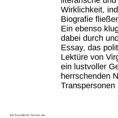
literarische und
Wirklichkeit, in
Biografie fließ
Ein ebenso klu
dabei durch un
Essay, das poli
Lektüre von Vi
ein lustvoller 
herrschenden N
Transpersonen i
0.00121s
Ein freundlicher Service der