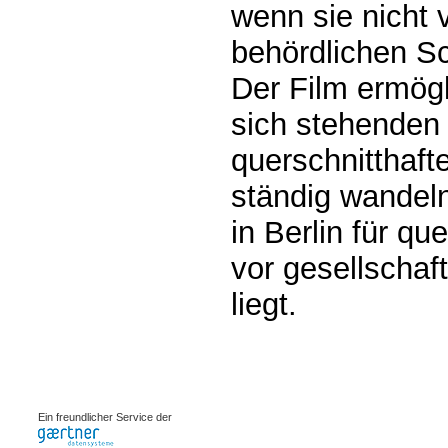
wenn sie nicht 
behördlichen Sc
Der Film ermögl
sich stehenden
querschnitthafte
ständig wandel
in Berlin für q
vor gesellschaf
liegt.
0.00074s
Ein freundlicher Service der