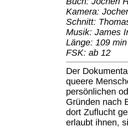
Buch: Jochen H
Kamera: Jochen
Schnitt: Thomas
Musik: James I
Länge: 109 min
FSK: ab 12
Der Dokumentarf
queere Menschen
persönlichen o
Gründen nach B
dort Zuflucht g
erlaubt ihnen, s