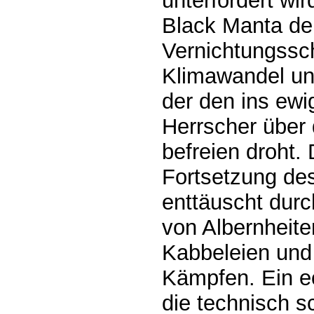
unterfordert wir
Black Manta den
Vernichtungssch
Klimawandel un
der den ins ewi
Herrscher über
befreien droht.
Fortsetzung de
enttäuscht durc
von Albernheit
Kabbeleien und 
Kämpfen. Ein e
die technisch 