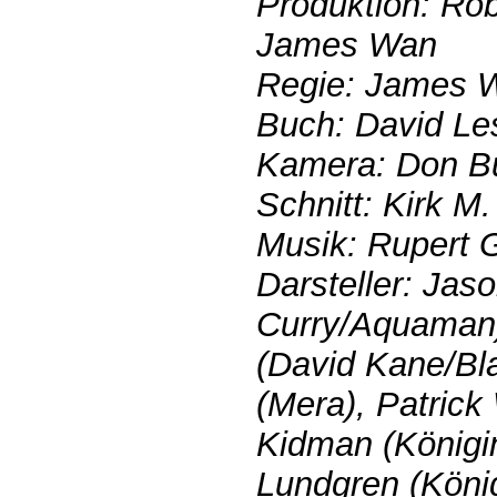
Produktion: Ro
James Wan
Regie: James 
Buch: David Le
Kamera: Don B
Schnitt: Kirk M.
Musik: Rupert 
Darsteller: Jas
Curry/Aquaman)
(David Kane/Bl
(Mera), Patrick
Kidman (Königin
Lundgren (Köni