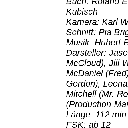
Buch: Roland 
Kubisch
Kamera: Karl W
Schnitt: Pia Bri
Musik: Hubert 
Darsteller: Jas
McCloud), Jill W
McDaniel (Fred
Gordon), Leonar
Mitchell (Mr. R
(Production-Ma
Länge: 112 min
FSK: ab 12