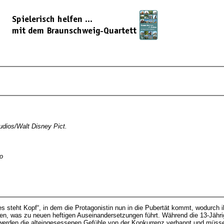
udios/Walt Disney Pict.
o
es steht Kopf“, in dem die Protagonistin nun in die Pubertät kommt, wodurc
den, was zu neuen heftigen Auseinandersetzungen führt. Während die 13-Jäh
 werden die alteingesessenen Gefühle von der Konkurrenz verbannt und müsse