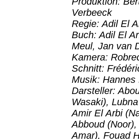
Produktion: Ber
Verbeeck
Regie: Adil El Ar
Buch: Adil El Ar
Meul, Jan van 
Kamera: Robrec
Schnitt: Frédér
Musik: Hannes
Darsteller: Abo
Wasaki), Lubna 
Amir El Arbi (N
Abboud (Noor),
Amar), Fouad Ha