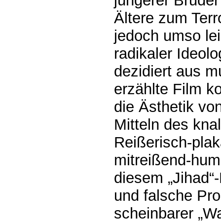
jüngerer Bruder
Ältere zum Terr
jedoch umso lei
radikaler Ideolo
dezidiert aus m
erzählte Film k
die Ästhetik vo
Mitteln des knal
Reißerisch-plak
mitreißend-huma
diesem „Jihad“
und falsche Pro
scheinbarer „Wa