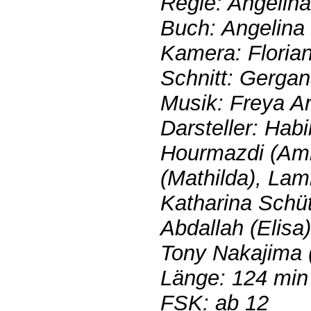
Regie: Angelin
Buch: Angelina
Kamera: Floria
Schnitt: Gergan
Musik: Freya A
Darsteller: Hab
Hourmazdi (Am
(Mathilda), Lam
Katharina Schütt
Abdallah (Elisa
Tony Nakajima 
Länge: 124 min
FSK: ab 12