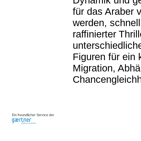
Dynamik und ge
für das Araber 
werden, schnell
raffinierter Thril
unterschiedlich
Figuren für ei
Migration, Abh
Chancengleichhe
0.00078s
Ein freundlicher Service der