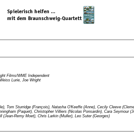
Eight Films/WME Independent
 Weiss Lurie, Joe Wright
ole), Tom Sturridge (François), Natasha O'Keeffe (Anne), Cecily Cleeve (Clem
Conningham (Paquet), Christopher Villiers (Nicolas Ponsardin), Cara Seymour 
ell (Jean-Remy Moet), Chris Larkin (Muller), Leo Suter (Georges)