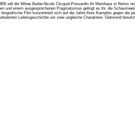
05 will die Witwe Barbe-Nicole Clicquot-Ponsardin ihr Weinhaus in Reims nich
onen und einem ausgesprochenen Pragmatismus gelingt es ihr, die Schaumwein
de biografische Film konzentriert sich auf die Jahre ihres Kampfes gegen die p
urbulenten Liebesgeschichte um zwei ungleiche Charaktere. Glänzend besetzt u
.