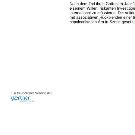
Nach dem Tod ihres Gatten im Jahr 18
eisernem Willen, riskanten Investiti
international zu reüssieren. Der soli
mit assoziativen Rückblenden einer t
napoleonischen Ära in Szene gesetzt
0.0022s
Ein freundlicher Service der