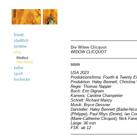
Die Witwe Clicquot
WIDOW CLICQUOT
50509
USA 2023
Produktionsfirma: Fourth & Twenty 
Produktion: Haley Bennett, Christina
Regie: Thomas Napper
Buch: Erin Dignam
Kamera: Caroline Champetier
Schnitt: Richard Marizy
Musik: Bryce Dessner
Darsteller: Haley Bennett (Barbe-Nic
(Philippe), Paul Rhys (Droite), Ian 
(Marie-Catherine Clicquot), Nick Farr
Länge: 90 min
FSK: ab 12