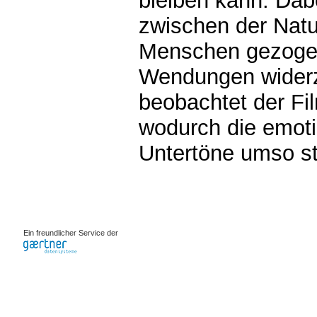
bleiben kann. Dab
zwischen der Nat
Menschen gezogen
Wendungen widerz
beobachtet der Fi
wodurch die emoti
Untertöne umso st
0.00269s
Ein freundlicher Service der