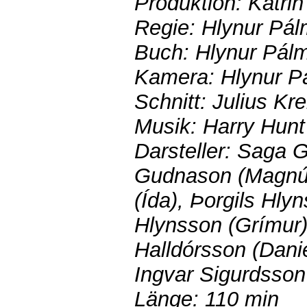
Produktion: Katri
Regie: Hlynur Pá
Buch: Hlynur Pál
Kamera: Hlynur P
Schnitt: Julius K
Musik: Harry Hunt
Darsteller: Saga G
Gudnason (Magnús
(Ída), Þorgils Hly
Hlynsson (Grímur)
Halldórsson (Danie
Ingvar Sigurdsson
Länge: 110 min