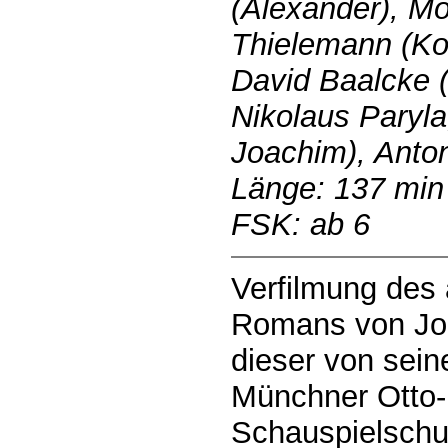
(Alexander), Mo
Thielemann (Kos
David Baalcke (
Nikolaus Paryla
Joachim), Anton
Länge: 137 min
FSK: ab 6
Verfilmung des 
Romans von Joa
dieser von sein
Münchner Otto-
Schauspielschul