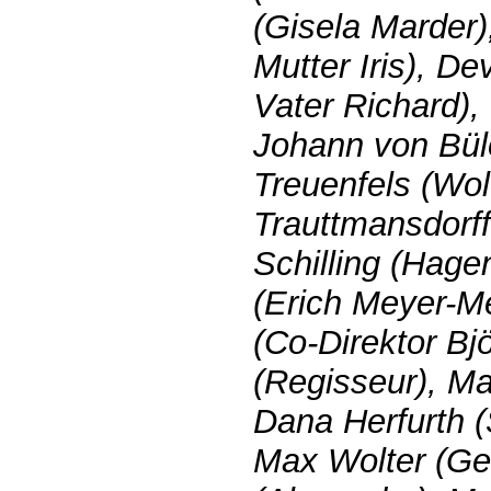
(Gisela Marder
Mutter Iris), D
Vater Richard),
Johann von Bülo
Treuenfels (Wolf
Trauttmansdorff
Schilling (Hage
(Erich Meyer-Me
(Co-Direktor Bj
(Regisseur), M
Dana Herfurth (
Max Wolter (Ger