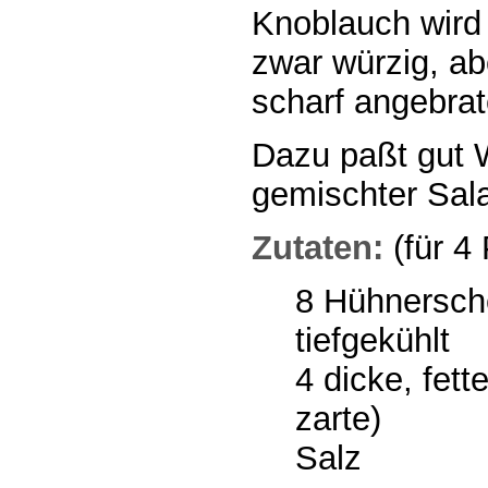
Knoblauch wird 
zwar würzig, ab
scharf angebra
Dazu paßt gut W
gemischter Sala
Zutaten:
(für 4
8 Hühnersche
tiefgekühlt
4 dicke, fet
zarte)
Salz