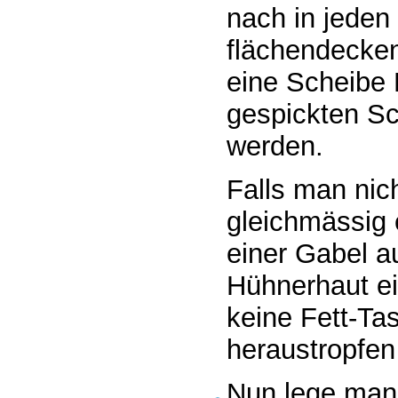
nach in jeden
flächendecken
eine Scheibe 
gespickten S
werden.
Falls man nich
gleichmässig 
einer Gabel a
Hühnerhaut ei
keine Fett-Ta
heraustropfen
Nun lege man 