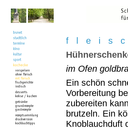
f l e i s 
Hühnerschenke
im Ofen goldbr
Ein schön schne
Vorbereitung be
zubereiten kan
brutzeln. Ein kö
Knoblauchduft d