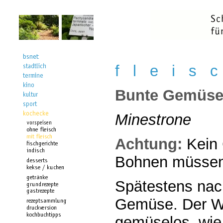
f l e i s 
Bunte Gemüs
Minestrone
Achtung:
Kein 
Bohnen müssen
Spätestens nac
Gemüse. Der Win
gemüselos, wie 