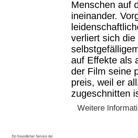
Menschen auf d
ineinander. Vor
leidenschaftlic
verliert sich di
selbstgefällige
auf Effekte als a
der Film seine 
preis, weil er a
zugeschnitten is
Weitere Informat
0.00128s
Ein freundlicher Service der