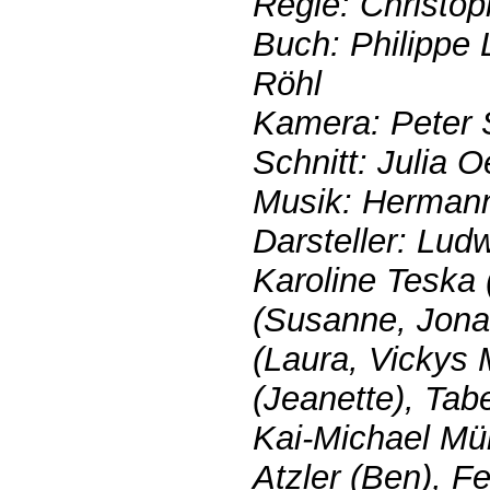
Regie: Christop
Buch: Philippe
Röhl
Kamera: Peter 
Schnitt: Julia O
Musik: Herman
Darsteller: Lud
Karoline Teska 
(Susanne, Jonas
(Laura, Vickys M
(Jeanette), Tab
Kai-Michael Mül
Atzler (Ben), F