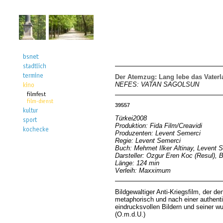
Der Atemzug: Lang lebe das Vater
NEFES: VATAN SAGOLSUN
39557
Türkei2008
Produktion: Fida Film/Creavidi
Produzenten: Levent Semerci
Regie: Levent Semerci
Buch: Mehmet Ilker Altinay, Levent 
Darsteller: Ozgur Eren Koc (Resul), 
Länge: 124 min
Verleih: Maxximum
Bildgewaltiger Anti-Kriegsfilm, der 
metaphorisch und nach einer authentis
eindrucksvollen Bildern und seiner w
(O.m.d.U.)