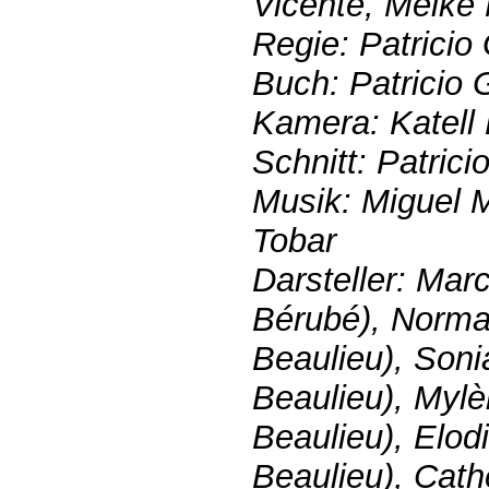
Vicente, Meike
Regie: Patrici
Buch: Patricio
Kamera: Katell 
Schnitt: Patric
Musik: Miguel 
Tobar
Darsteller: Mar
Bérubé), Norma
Beaulieu), Son
Beaulieu), Mylè
Beaulieu), Elod
Beaulieu), Cath