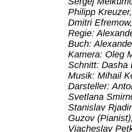
Sergej Melkumo
Philipp Kreuzer
Dmitri Efremow
Regie: Alexand
Buch: Alexande
Kamera: Oleg 
Schnitt: Dasha
Musik: Mihail K
Darsteller: Ant
Svetlana Smirn
Stanislav Rjadins
Guzov (Pianist)
Vjacheslav Pet