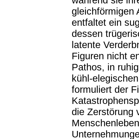
während sie ihre
gleichförmigen 
entfaltet ein su
dessen trügerisc
latente Verderb
Figuren nicht 
Pathos, in ruhi
kühl-elegischen
formuliert der F
Katastrophenspe
die Zerstörung 
Menschenleben 
Unternehmungen