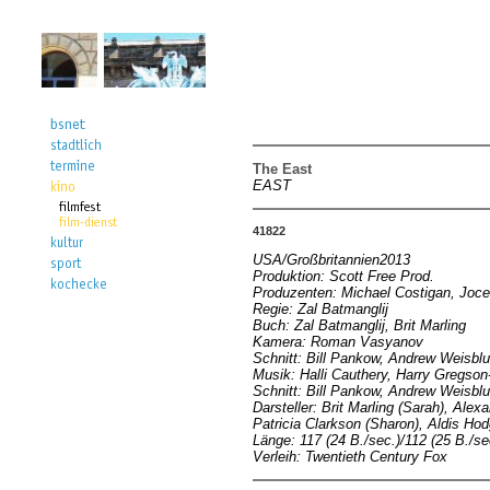
The East
EAST
41822
USA/Großbritannien2013
Produktion: Scott Free Prod.
Produzenten: Michael Costigan, Joce
Regie: Zal Batmanglij
Buch: Zal Batmanglij, Brit Marling
Kamera: Roman Vasyanov
Schnitt: Bill Pankow, Andrew Weisbl
Musik: Halli Cauthery, Harry Gregson
Schnitt: Bill Pankow, Andrew Weisbl
Darsteller: Brit Marling (Sarah), Ale
Patricia Clarkson (Sharon), Aldis Ho
Länge: 117 (24 B./sec.)/112 (25 B./se
Verleih: Twentieth Century Fox