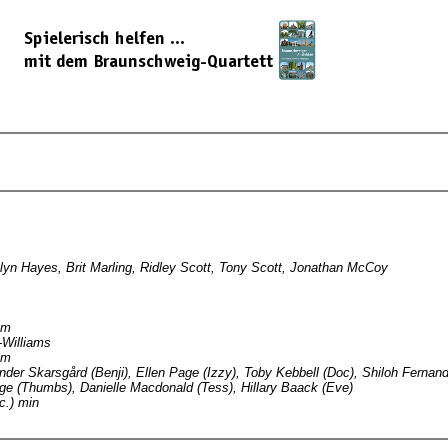
lyn Hayes, Brit Marling, Ridley Scott, Tony Scott, Jonathan McCoy
um
-Williams
um
xander Skarsgård (Benji), Ellen Page (Izzy), Toby Kebbell (Doc), Shiloh Fernan
dge (Thumbs), Danielle Macdonald (Tess), Hillary Baack (Eve)
c.) min