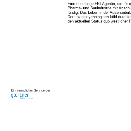
Eine ehemalige FBI-Agentin, die für ei
Pharma- und Bauindustrie mit Anschlä
fündig. Das Leben in der Außerseiterb
Der sozialpsychologisch kühl durchkon
den aktuellen Status quo westlicher Po
0.00068s
Ein freundlicher Service der