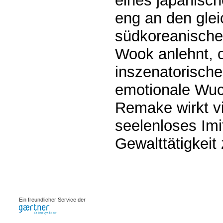
eines japanisch
eng an den gle
südkoreanischen
Wook anlehnt, 
inszenatorische 
emotionale Wuc
Remake wirkt vi
seelenloses Im
Gewalttätigkeit
0.00079s
Ein freundlicher Service der