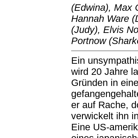
(Edwina), Max C
Hannah Ware (D
(Judy), Elvis N
Portnow (Shark
Ein unsympath
wird 20 Jahre 
Gründen in ein
gefangengehalte
er auf Rache, d
verwickelt ihn 
Eine US-amerik