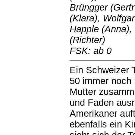
Brüngger (Gertr
(Klara), Wolfga
Happle (Anna),
(Richter)
FSK: ab 0
Ein Schweizer T
50 immer noch 
Mutter zusamme
und Faden ausnu
Amerikaner auft
ebenfalls ein Ki