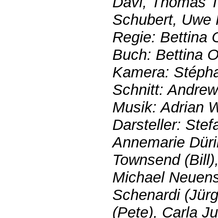
Davi, Thomas 
Schubert, Uwe 
Regie: Bettina 
Buch: Bettina O
Kamera: Stéph
Schnitt: Andrew
Musik: Adrian
Darsteller: Stef
Annemarie Dürin
Townsend (Bill), 
Michael Neuens
Schenardi (Jürg
(Pete), Carla Ju