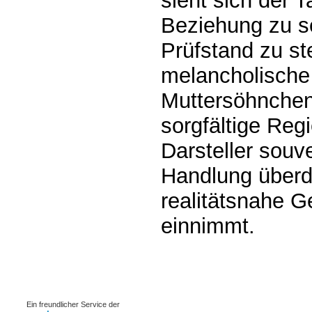
sieht sich der 
Beziehung zu se
Prüfstand zu st
melancholische
Muttersöhnchen,
sorgfältige Reg
Darsteller sou
Handlung überd
realitätsnahe Ge
einnimmt.
0.00111s
Ein freundlicher Service der