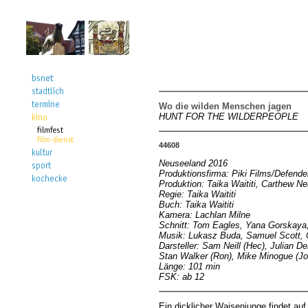
Wo die wilden Menschen jagen
HUNT FOR THE WILDERPEOPLE
44608
Neuseeland 2016
Produktionsfirma: Piki Films/Defende
Produktion: Taika Waititi, Carthew 
Regie: Taika Waititi
Buch: Taika Waititi
Kamera: Lachlan Milne
Schnitt: Tom Eagles, Yana Gorskaya
Musik: Lukasz Buda, Samuel Scott,
Darsteller: Sam Neill (Hec), Julian D
Stan Walker (Ron), Mike Minogue (Jo
Länge: 101 min
FSK: ab 12
Ein dicklicher Waisenjunge findet au