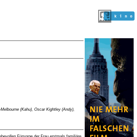
i-Melbourne (Kahu), Oscar Kightley (Andy),
ebevollen Fürsorge der Frau erstmals familiäre