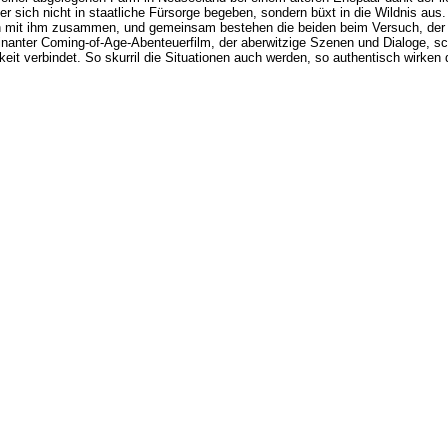
l er sich nicht in staatliche Fürsorge begeben, sondern büxt in die Wildnis aus
ch mit ihm zusammen, und gemeinsam bestehen die beiden beim Versuch, der Pol
lminanter Coming-of-Age-Abenteuerfilm, der aberwitzige Szenen und Dialoge, s
eit verbindet. So skurril die Situationen auch werden, so authentisch wirken 