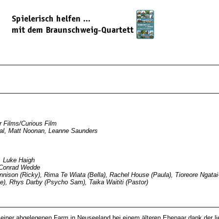
r Films/Curious Film
Neal, Matt Noonan, Leanne Saunders
, Luke Haigh
 Conrad Wedde
ennison (Ricky), Rima Te Wiata (Bella), Rachel House (Paula), Tioreore Ngata
e), Rhys Darby (Psycho Sam), Taika Waititi (Pastor)
f einer abgelegenen Farm in Neuseeland bei einem älteren Ehepaar dank der li