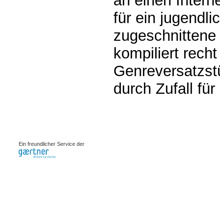
an einen Intern
für ein jugendl
zugeschnittene 
kompiliert recht
Genreversatzstü
durch Zufall fü
0.00186s
Ein freundlicher Service der