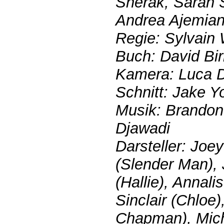
Sherak, Sarah 
Andrea Ajemian,
Regie: Sylvain 
Buch: David Bi
Kamera: Luca 
Schnitt: Jake Y
Musik: Brandon
Djawadi
Darsteller: Joe
(Slender Man), 
(Hallie), Annali
Sinclair (Chloe
Chapman), Micha