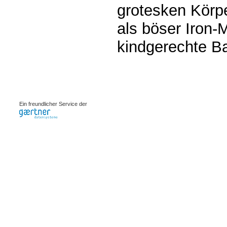
grotesken Körp
als böser Iron-
kindgerechte B
0.00075s
Ein freundlicher Service der