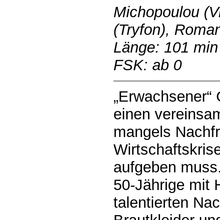
Michopoulou (Vi
(Tryfon), Roman
Länge: 101 min
FSK: ab 0
„Erwachsener“ 
einen vereinsa
mangels Nachfr
Wirtschaftskris
aufgeben muss. 
50-Jährige mit 
talentierten Na