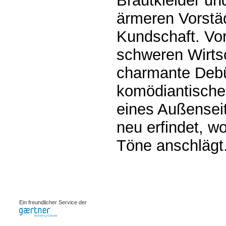
Brautkleider un
ärmeren Vorstä
Kundschaft. Vo
schweren Wirtsc
charmante Debüt
komödiantische
eines Außenseit
neu erfindet, w
Töne anschlägt
0.0027s
Ein freundlicher Service der