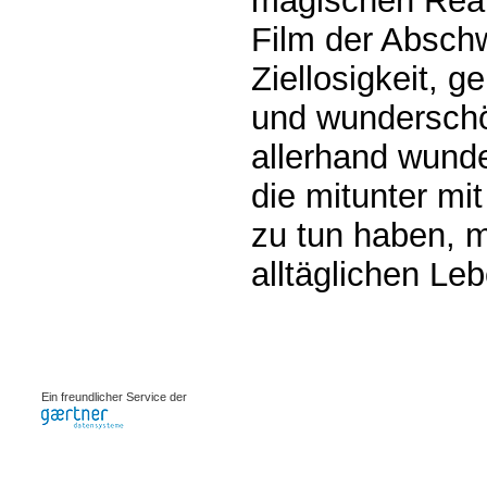
magischen Reali
Film der Absch
Ziellosigkeit, g
und wundersch
allerhand wund
die mitunter mi
zu tun haben, m
alltäglichen Le
0.0008s
Ein freundlicher Service der