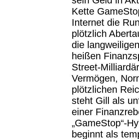
sein Geld in Ak
Kette GameStop
Internet die Ru
plötzlich Abert
die langweilige
heißen Finanzsp
Street-Milliardä
Vermögen, Norm
plötzlichen Rei
steht Gill als un
einer Finanzreb
„GameStop“-Hy
beginnt als te