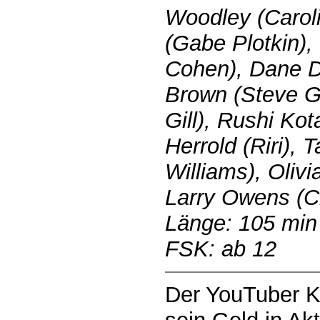
Woodley (Caroli
(Gabe Plotkin),
Cohen), Dane D
Brown (Steve Gi
Gill), Rushi Kot
Herrold (Riri),
Williams), Olivi
Larry Owens (C
Länge: 105 min
FSK: ab 12
Der YouTuber Ke