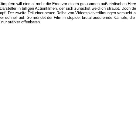
Kämpfern will einmal mehr die Erde vor einem grausamen außerirdischen Her
arsteller in billigen Actionfilmen, der sich zunächst weidlich sträubt. Doch d
pf. Der zweite Teil einer neuen Reihe von Videospielverfilmungen versuch
r schnell auf. So mündet der Film in stupide, brutal ausufernde Kämpfe, die 
nur stärker offenbaren.