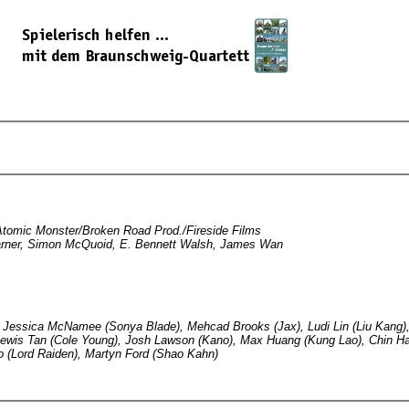
Atomic Monster/Broken Road Prod./Fireside Films
arner, Simon McQuoid, E. Bennett Walsh, James Wan
), Jessica McNamee (Sonya Blade), Mehcad Brooks (Jax), Ludi Lin (Liu Kang)
 Lewis Tan (Cole Young), Josh Lawson (Kano), Max Huang (Kung Lao), Chin 
o (Lord Raiden), Martyn Ford (Shao Kahn)