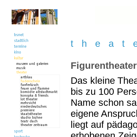
t h e a t 
Figurentheate
Das kleine Theat
bis zu 100 Per
Name schon sag
eigene Anspruc
liegt auf päda
erhobenen Zeig