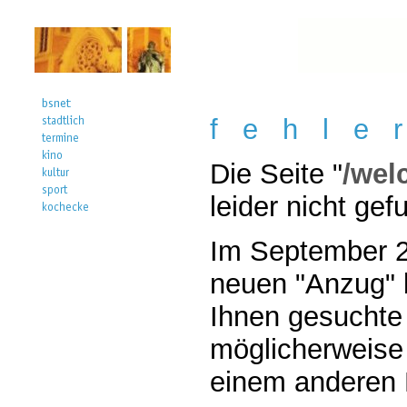
f e h l e 
Die Seite "
/wel
leider nicht ge
Im September 2
neuen "Anzug"
Ihnen gesuchte 
möglicherweise 
einem anderen D