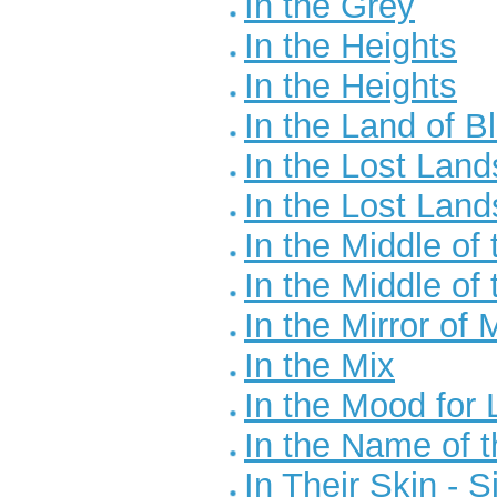
In the Grey
In the Heights
In the Heights
In the Land of 
In the Lost Land
In the Lost Land
In the Middle of 
In the Middle of 
In the Mirror of
In the Mix
In the Mood for 
In the Name of 
In Their Skin - 