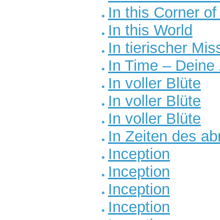
In this Corner of
In this World
In tierischer Mis
In Time – Deine 
In voller Blüte
In voller Blüte
In voller Blüte
In Zeiten des a
Inception
Inception
Inception
Inception