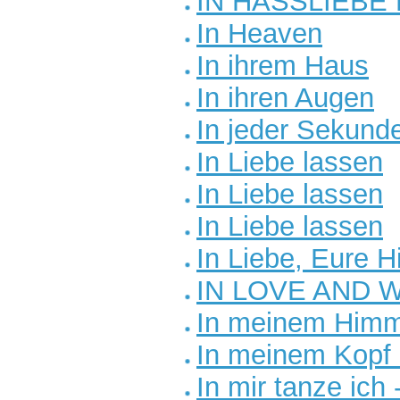
IN HASSLIEBE
In Heaven
In ihrem Haus
In ihren Augen
In jeder Sekund
In Liebe lassen
In Liebe lassen
In Liebe lassen
In Liebe, Eure H
IN LOVE AND 
In meinem Himm
In meinem Kopf 
In mir tanze ich