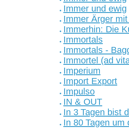
Immer und ewig
Immer Ärger mit
Immerhin: Die K
Immortals
Immortals - Bag
Immortel (ad vit
Imperium
Import Export
Impulso
IN & OUT
In 3 Tagen bist d
In 80 Tagen um 