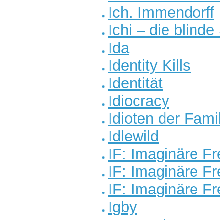
Ich. Immendorff
Ichi – die blind
Ida
Identity Kills
Identität
Idiocracy
Idioten der Fami
Idlewild
IF: Imaginäre F
IF: Imaginäre F
IF: Imaginäre F
Igby