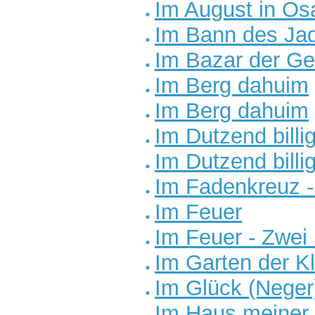
Im August in Os
Im Bann des Ja
Im Bazar der Ge
Im Berg dahuim
Im Berg dahuim
Im Dutzend billi
Im Dutzend billi
Im Fadenkreuz - 
Im Feuer
Im Feuer - Zwei
Im Garten der K
Im Glück (Neger
Im Haus meiner 