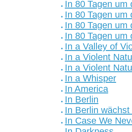
In 80 Tagen um 
In 80 Tagen um 
In 80 Tagen um 
In 80 Tagen um 
In a Valley of Vi
In a Violent Nat
In a Violent Nat
In a Whisper
In America
In Berlin
In Berlin wächs
In Case We Nev
In Darkness