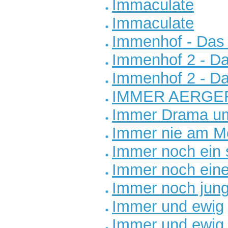
Immaculate
Immaculate
Immenhof - Das
Immenhof 2 - D
Immenhof 2 - D
IMMER AERGER
Immer Drama u
Immer nie am M
Immer noch ein 
Immer noch eine
Immer noch jung 
Immer und ewig
Immer und ewig