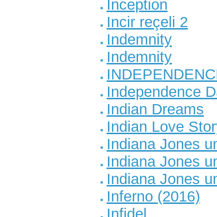
Inception
Incir reçeli 2
Indemnity
Indemnity
INDEPENDENC
Independence D
Indian Dreams
Indian Love Stor
Indiana Jones un
Indiana Jones u
Indiana Jones u
Inferno (2016)
Infidel