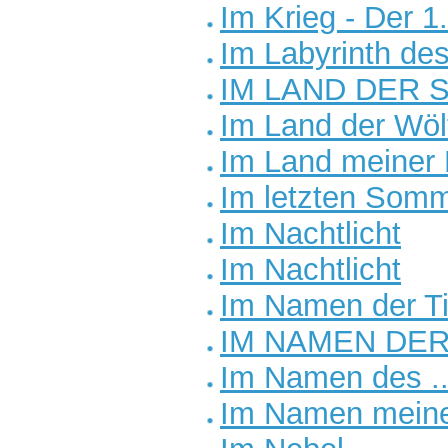
Im Krieg - Der 1
Im Labyrinth de
IM LAND DER S
Im Land der Wöl
Im Land meiner 
Im letzten Som
Im Nachtlicht
Im Nachtlicht
Im Namen der Ti
IM NAMEN DE
Im Namen des ..
Im Namen meiner