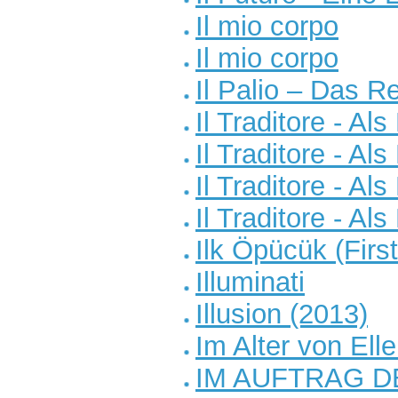
Il mio corpo
Il mio corpo
Il Palio – Das 
Il Traditore - A
Il Traditore - A
Il Traditore - A
Il Traditore - A
Ilk Öpücük (First
Illuminati
Illusion (2013)
Im Alter von Ell
IM AUFTRAG D